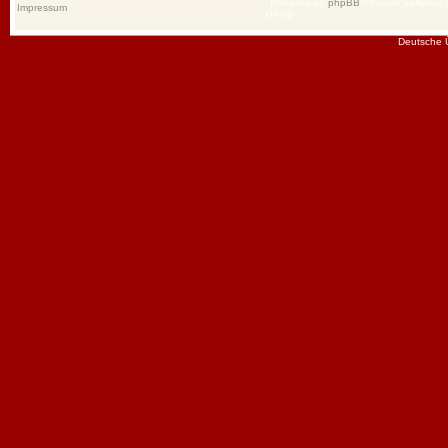
Powered by
phpBB
® Forum Software
Impressum
Group
Deutsche 