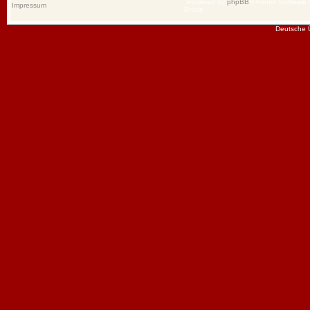
Powered by
phpBB
® Forum Software
Impressum
Group
Deutsche 