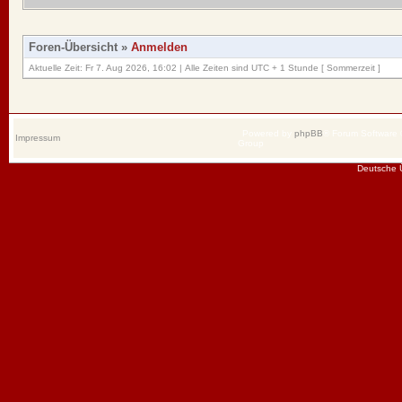
Foren-Übersicht
»
Anmelden
Aktuelle Zeit: Fr 7. Aug 2026, 16:02 | Alle Zeiten sind UTC + 1 Stunde [ Sommerzeit ]
Powered by
phpBB
® Forum Software
Impressum
Group
Deutsche 