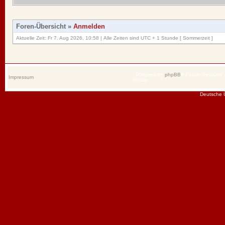
Foren-Übersicht
»
Anmelden
Aktuelle Zeit: Fr 7. Aug 2026, 10:58 | Alle Zeiten sind UTC + 1 Stunde [ Sommerzeit ]
Powered by
phpBB
® Forum Software
Impressum
Group
Deutsche 