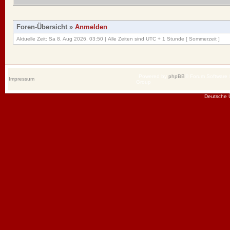
Foren-Übersicht
»
Anmelden
Aktuelle Zeit: Sa 8. Aug 2026, 03:50 | Alle Zeiten sind UTC + 1 Stunde [ Sommerzeit ]
Powered by
phpBB
® Forum Software
Impressum
Group
Deutsche 