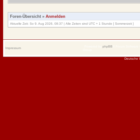
Foren-Übersicht
»
Anmelden
Aktuelle Zeit: So 9. Aug 2026, 08:37 | Alle Zeiten sind UTC + 1 Stunde [ Sommerzeit ]
Powered by
phpBB
® Forum Software
Impressum
Group
Deutsche 