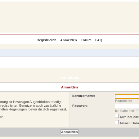
Registrieren
Anmelden
Forum
FAQ
Anmelden
Anmelden
Benutzername:
Registrieren
rung ist in wenigen Augenblicken erledigt
 registrierten Benutzern auch zusätzliche
Passwort:
ten Regelungen, bevor du dich registrierst.
Ich habe mein P
nie
Mich bei je
Meinen Onlin