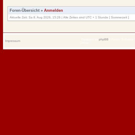
Foren-Übersicht
»
Anmelden
Aktuelle Zeit: Sa 8. Aug 2026, 15:26 | Alle Zeiten sind UTC + 1 Stunde [ Sommerzeit ]
Powered by
phpBB
® Forum Software
Impressum
Group