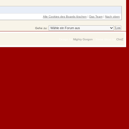
Alle Cookies des Boards löschen
|
Das Team
|
Nach oben
Gehe zu:
Design by
Mighty Gorgon
Some ideas by
ChriZ