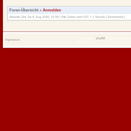
Foren-Übersicht
»
Anmelden
Aktuelle Zeit: Sa 8. Aug 2026, 12:58 | Alle Zeiten sind UTC + 1 Stunde [ Sommerzeit ]
Powered by
phpBB
® Forum Software
Impressum
Group