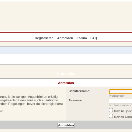
Registrieren
Anmelden
Forum
FAQ
Anmelden
Anmelden
Benutzername:
Registrieren
rung ist in wenigen Augenblicken erledigt
 registrierten Benutzern auch zusätzliche
Passwort:
ten Regelungen, bevor du dich registrierst.
Ich habe mein P
nie
Mich bei je
Meinen Onlin