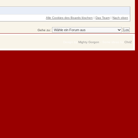
Alle Cookies des Boards löschen
|
Das Team
|
Nach oben
Gehe zu:
Design by
Mighty Gorgon
Some ideas by
ChriZ