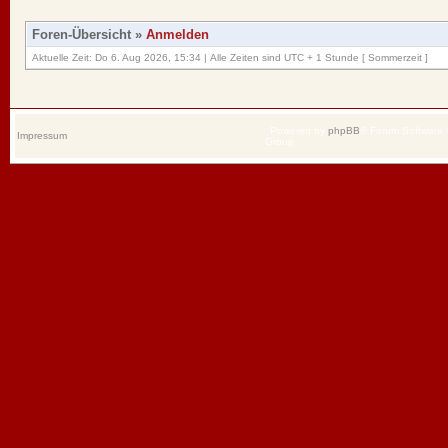
Foren-Übersicht
»
Anmelden
Aktuelle Zeit: Do 6. Aug 2026, 15:34 | Alle Zeiten sind UTC + 1 Stunde [ Sommerzeit ]
Powered by
phpBB
® Forum Software
Impressum
Group