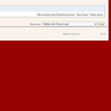
Alle Cookies des Boards löschen
|
Das Team
|
Nach oben
Gehe zu:
Design by
Mighty Gorgon
Some ideas by
ChriZ