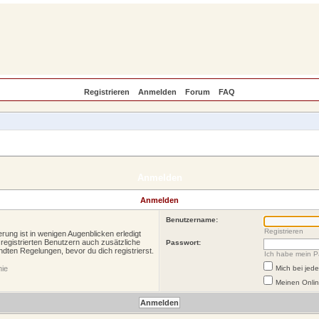
Registrieren
Anmelden
Forum
FAQ
Anmelden
Anmelden
Benutzername:
Registrieren
rung ist in wenigen Augenblicken erledigt
 registrierten Benutzern auch zusätzliche
Passwort:
ten Regelungen, bevor du dich registrierst.
Ich habe mein P
nie
Mich bei je
Meinen Onlin