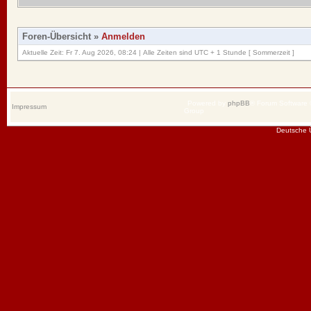
Foren-Übersicht
»
Anmelden
Aktuelle Zeit: Fr 7. Aug 2026, 08:24 | Alle Zeiten sind UTC + 1 Stunde [ Sommerzeit ]
Powered by
phpBB
® Forum Software
Impressum
Group
Deutsche 