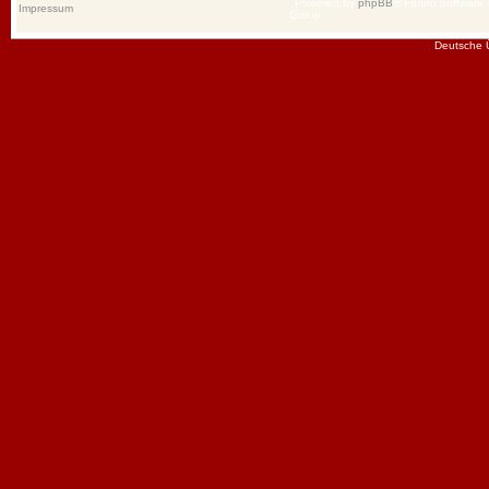
Powered by
phpBB
® Forum Software
Impressum
Group
Deutsche 