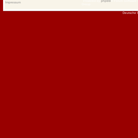
Powered by
phpBB
® Forum Software
Impressum
Group
Deutsche 