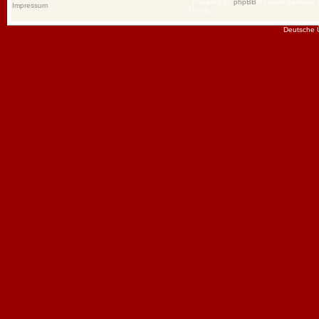
Powered by
phpBB
® Forum Software
Impressum
Group
Deutsche 