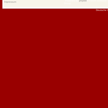
Powered by
phpBB
® Forum Software
Impressum
Group
Deutsche 