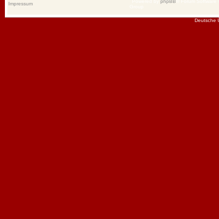
Powered by
phpBB
® Forum Software
Impressum
Group
Deutsche 