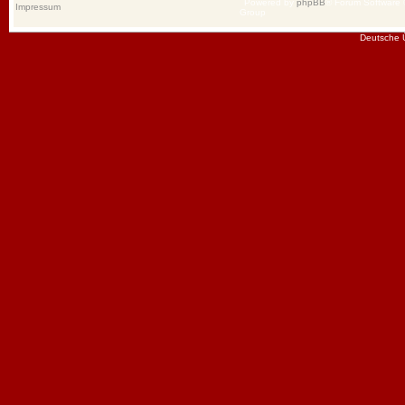
Powered by
phpBB
® Forum Software
Impressum
Group
Deutsche 