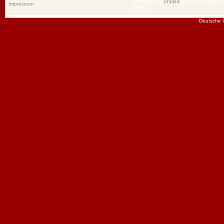
Powered by
phpBB
® Forum Software
Impressum
Group
Deutsche 