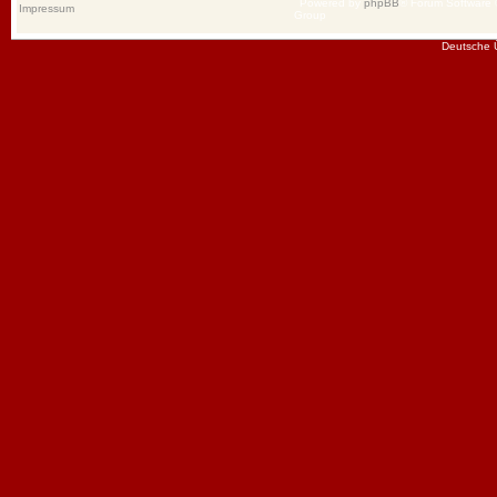
Powered by
phpBB
® Forum Software
Impressum
Group
Deutsche 