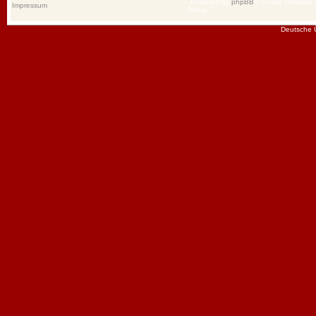
Powered by
phpBB
® Forum Software
Impressum
Group
Deutsche 