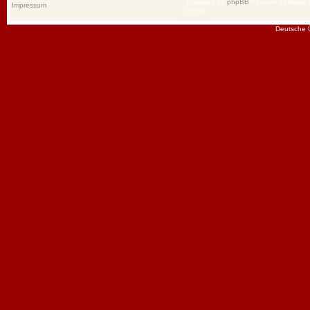
Powered by
phpBB
® Forum Software
Impressum
Group
Deutsche 