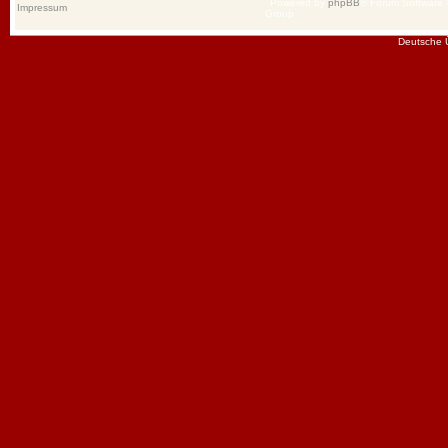
Powered by
phpBB
® Forum Software
Impressum
Group
Deutsche 