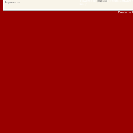
Powered by
phpBB
® Forum Software
Impressum
Group
Deutsche 