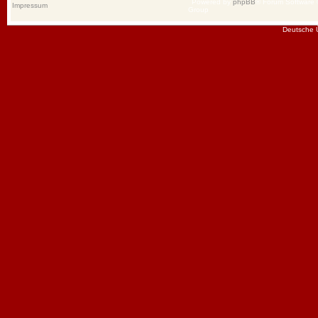
Powered by
phpBB
® Forum Software
Impressum
Group
Deutsche 