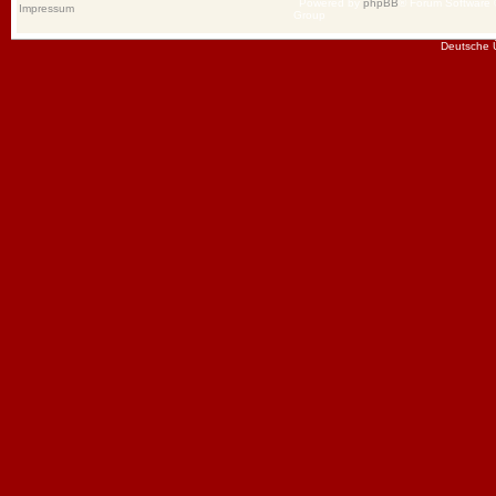
Powered by
phpBB
® Forum Software
Impressum
Group
Deutsche 